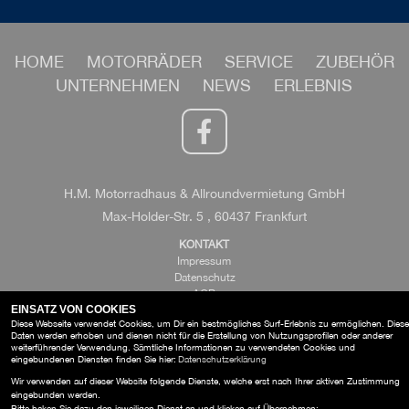
HOME
MOTORRÄDER
SERVICE
ZUBEHÖR
UNTERNEHMEN
NEWS
ERLEBNIS
H.M. Motorradhaus & Allroundvermietung GmbH
Max-Holder-Str. 5 , 60437 Frankfurt
KONTAKT
Impressum
Datenschutz
AGB
EINSATZ VON COOKIES
Disclaimer
Diese Webseite verwendet Cookies, um Dir ein bestmögliches Surf-Erlebnis zu ermöglichen. Diese
Daten werden erhoben und dienen nicht für die Erstellung von Nutzungsprofilen oder anderer
weiterführender Verwendung. Sämtliche Informationen zu verwendeten Cookies und
eingebundenen Diensten finden Sie hier:
Datenschutzerklärung
Wir verwenden auf dieser Website folgende Dienste, welche erst nach Ihrer aktiven Zustimmung
eingebunden werden.
Bitte haken Sie dazu den jeweiligen Dienst an und klicken auf Übernehmen: